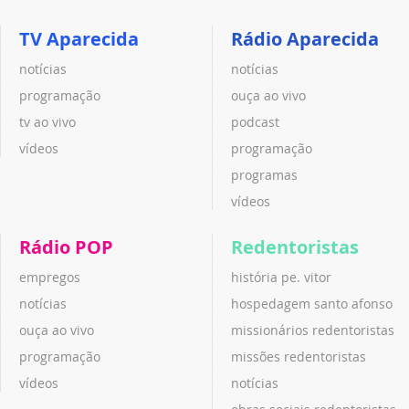
TV Aparecida
Rádio Aparecida
notícias
notícias
programação
ouça ao vivo
tv ao vivo
podcast
vídeos
programação
programas
vídeos
Rádio POP
Redentoristas
empregos
história pe. vitor
notícias
hospedagem santo afonso
ouça ao vivo
missionários redentoristas
programação
missões redentoristas
vídeos
notícias