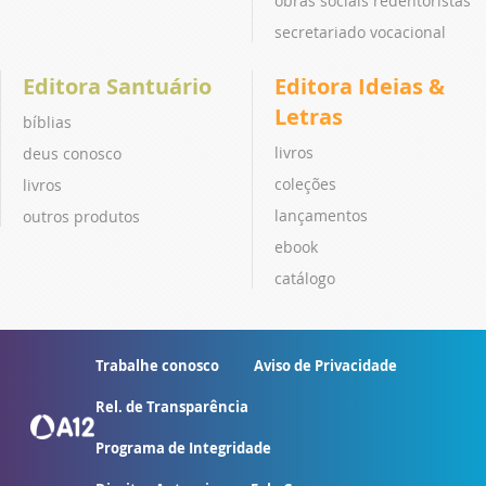
obras sociais redentoristas
secretariado vocacional
Editora Santuário
Editora Ideias &
Letras
bíblias
livros
deus conosco
coleções
livros
lançamentos
outros produtos
ebook
catálogo
Trabalhe conosco
Aviso de Privacidade
Rel. de Transparência
Programa de Integridade