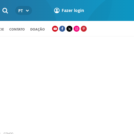
Fazer login
PT
IE
CONTATO
DOAÇÃO
5 - 07H00