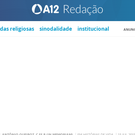
das religiosas
sinodalidade
institucional
ANUNC
. ANTÔNIO QUEIROZ, C.SS.R (IN MEMORIAM)
EM HISTÓRIAS DE VIDA
15 JUL 201