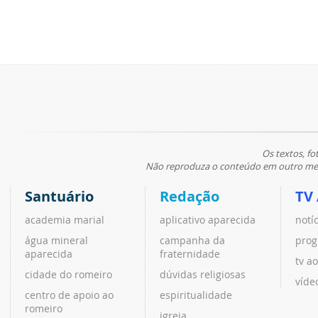
Os textos, fo
Não reproduza o conteúdo em outro meio
Santuário
Redação
TV
academia marial
aplicativo aparecida
notí
água mineral
campanha da
prog
aparecida
fraternidade
tv ao
cidade do romeiro
dúvidas religiosas
víde
centro de apoio ao
espiritualidade
romeiro
igreja