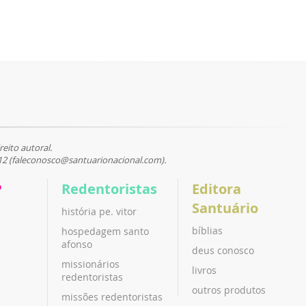
reito autoral.
12 (faleconosco@santuarionacional.com).
P
Redentoristas
Editora
Santuário
história pe. vitor
bíblias
hospedagem santo
afonso
deus conosco
missionários
livros
redentoristas
outros produtos
missões redentoristas