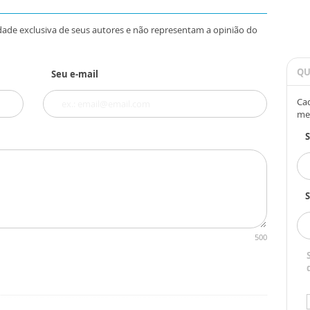
dade exclusiva de seus autores e não representam a opinião do
QU
Seu e-mail
Cad
me
S
500