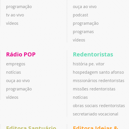
programação
ouça ao vivo
tv ao vivo
podcast
vídeos
programação
programas
vídeos
Rádio POP
Redentoristas
empregos
história pe. vitor
notícias
hospedagem santo afonso
ouça ao vivo
missionários redentoristas
programação
missões redentoristas
vídeos
notícias
obras sociais redentoristas
secretariado vocacional
Editora Santuário
Editora Ideias &