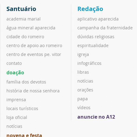
Santuário
Redação
academia marial
aplicativo aparecida
água mineral aparecida
campanha da fraternidade
cidade do romeiro
dúvidas religiosas
centro de apoio ao romeiro
espiritualidade
centro de eventos pe. vitor
igreja
contato
infográficos
doação
libras
notícias
família dos devotos
orações
história de nossa senhora
papa
imprensa
vídeos
locais turísticos
anuncie no A12
loja oficial
notícias
novena e festa