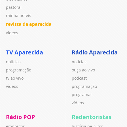
pastoral
rainha hotéis
revista de aparecida
vídeos
TV Aparecida
Rádio Aparecida
notícias
notícias
programação
ouça ao vivo
tv ao vivo
podcast
vídeos
programação
programas
vídeos
Rádio POP
Redentoristas
empregos
história pe. vitor