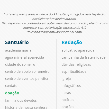
Os textos, fotos, artes e vídeos do A12 estão protegidos pela legislação
brasileira sobre direito autoral.
Não reproduza o conteúdo em outro meio de comunicação, eletrônico ou
impresso, sem autorização expressa do A12
(faleconosco@santuarionacional.com).
Santuário
Redação
academia marial
aplicativo aparecida
água mineral aparecida
campanha da fraternidade
cidade do romeiro
dúvidas religiosas
centro de apoio ao romeiro
espiritualidade
centro de eventos pe. vitor
igreja
contato
infográficos
doação
libras
notícias
família dos devotos
orações
história de nossa senhora