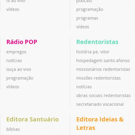
tv ao vivo
podcast
vídeos
programação
programas
vídeos
Rádio POP
Redentoristas
empregos
história pe. vitor
notícias
hospedagem santo afonso
ouça ao vivo
missionários redentoristas
programação
missões redentoristas
vídeos
notícias
obras sociais redentoristas
secretariado vocacional
Editora Santuário
Editora Ideias &
Letras
bíblias