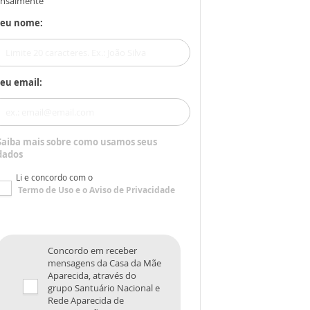
nsalmente
Seu nome:
eu email:
Saiba mais sobre como usamos seus
dados
Li e concordo com o
Termo de Uso
e o
Aviso de Privacidade
Concordo em receber
mensagens da Casa da Mãe
Aparecida, através do
grupo Santuário Nacional e
Rede Aparecida de