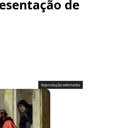
resentação de
Reprodução:wikimedia