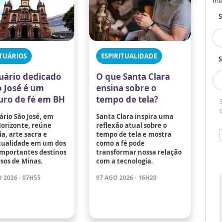
me
TUÁRIOS
ESPIRITUALIDADE
S
uário dedicado
O que Santa Clara
o José é um
ensina sobre o
uro de fé em BH
tempo de tela?
ário São José, em
Santa Clara inspira uma
Horizonte, reúne
reflexão atual sobre o
ia, arte sacra e
tempo de tela e mostra
itualidade em um dos
como a fé pode
importantes destinos
transformar nossa relação
osos de Minas.
com a tecnologia.
 2026 - 07H55
07 AGO 2026 - 16H20