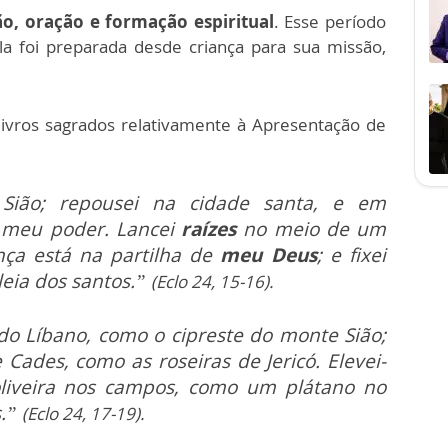
o, oração e formação espiritual
. Esse período
a foi preparada desde criança para sua missão,
 livros sagrados relativamente à Apresentação de
Sião; repousei na cidade santa, e em
o meu poder. Lancei
raízes
no meio de um
nça está na partilha de
meu Deus
; e fixei
eia dos santos.”
(Eclo 24, 15-16).
do Líbano, como o cipreste do monte Sião;
Cades, como as roseiras de Jericó. Elevei-
iveira nos campos, como um plátano no
s.”
(Eclo 24, 17-19).