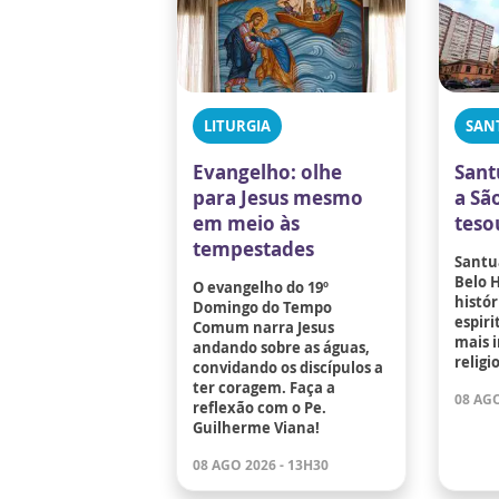
LITURGIA
SAN
Evangelho: olhe
Sant
para Jesus mesmo
a Sã
em meio às
teso
tempestades
Santu
Belo 
O evangelho do 19º
histór
Domingo do Tempo
espir
Comum narra Jesus
mais 
andando sobre as águas,
religi
convidando os discípulos a
ter coragem. Faça a
08 AGO
reflexão com o Pe.
Guilherme Viana!
08 AGO 2026 - 13H30