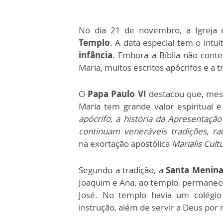
No dia 21 de novembro, a Igreja 
Templo
. A data especial tem o int
infância
. Embora a Bíblia não cont
Maria, muitos escritos apócrifos e a 
O
Papa Paulo VI
destacou que, mesm
Maria tem grande valor espiritual 
apócrifo, a história da Apresentaç
continuam veneráveis tradições, ra
na
exortação apostólica
Marialis Cult
Segundo a tradição, a
Santa Menin
Joaquim e Ana, ao templo, permanece
José. No templo havia um colégio
instrução, além de servir a Deus por 