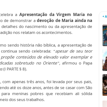
celebra a
Apresentação da Virgem Maria no
+ 
uito de demonstrar a
devoção de Maria ainda na
e detalhes do nascimento ou da apresentação de
tradição nos relatam os acontecimentos.
o sendo história não bíblica, a apresentação de
e continua sendo celebrada:
“apesar de seu teor
ão propõe conteúdos de elevado valor exemplar e
dicadas sobretudo no Oriente”,
afirmou o Papa
us
(I PARTE § 8).
a
, com apenas três anos, foi levada por seus pais,
ndo até os doze anos, antes de se casar com São
 para meninas pobres que recebiam ali sólida
meio dos seus trabalhos.