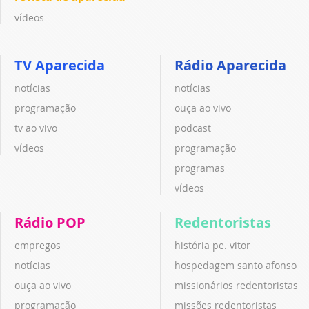
vídeos
TV Aparecida
Rádio Aparecida
notícias
notícias
programação
ouça ao vivo
tv ao vivo
podcast
vídeos
programação
programas
vídeos
Rádio POP
Redentoristas
empregos
história pe. vitor
notícias
hospedagem santo afonso
ouça ao vivo
missionários redentoristas
programação
missões redentoristas