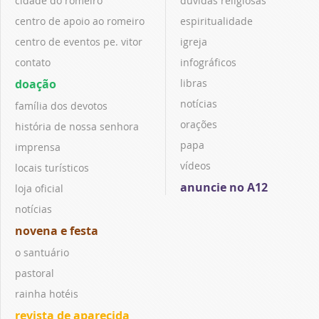
cidade do romeiro
dúvidas religiosas
centro de apoio ao romeiro
espiritualidade
centro de eventos pe. vitor
igreja
contato
infográficos
doação
libras
notícias
família dos devotos
orações
história de nossa senhora
papa
imprensa
vídeos
locais turísticos
anuncie no A12
loja oficial
notícias
novena e festa
o santuário
pastoral
rainha hotéis
revista de aparecida