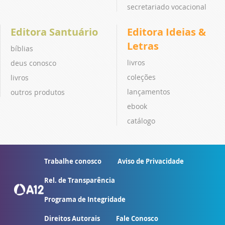
secretariado vocacional
Editora Santuário
Editora Ideias &
Letras
bíblias
livros
deus conosco
coleções
livros
lançamentos
outros produtos
ebook
catálogo
Trabalhe conosco
Aviso de Privacidade
Rel. de Transparência
Programa de Integridade
Direitos Autorais
Fale Conosco