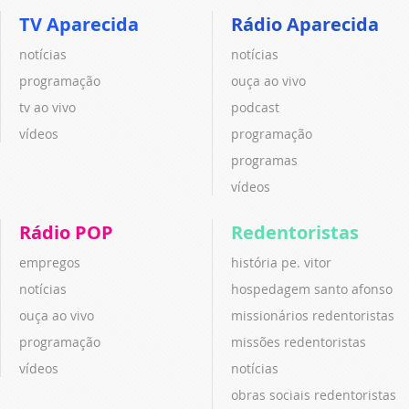
TV Aparecida
Rádio Aparecida
notícias
notícias
programação
ouça ao vivo
tv ao vivo
podcast
vídeos
programação
programas
vídeos
Rádio POP
Redentoristas
empregos
história pe. vitor
notícias
hospedagem santo afonso
ouça ao vivo
missionários redentoristas
programação
missões redentoristas
vídeos
notícias
obras sociais redentoristas