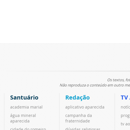
Os textos, fo
Não reproduza o conteúdo em outro meio
Santuário
Redação
TV
academia marial
aplicativo aparecida
notí
água mineral
campanha da
prog
aparecida
fraternidade
tv ao
cidade do romeiro
dúvidas religiosas