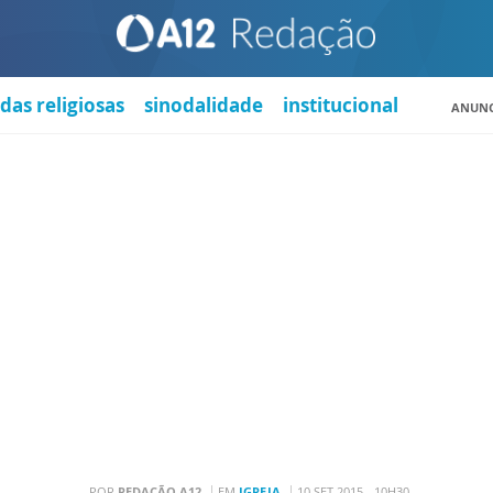
das religiosas
sinodalidade
institucional
ANUNC
POR
REDAÇÃO A12
EM
IGREJA
10 SET 2015 - 10H30