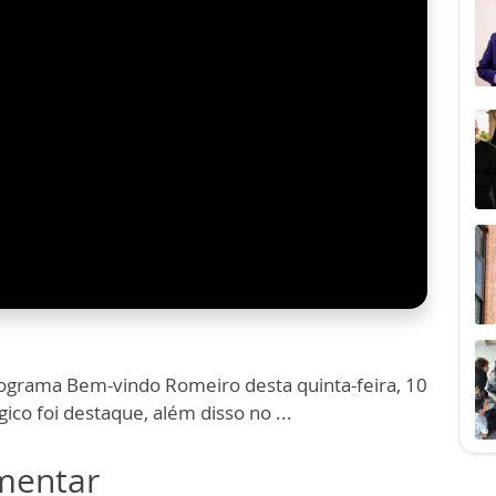
ograma Bem-vindo Romeiro desta quinta-feira, 10
co foi destaque, além disso no ...
omentar