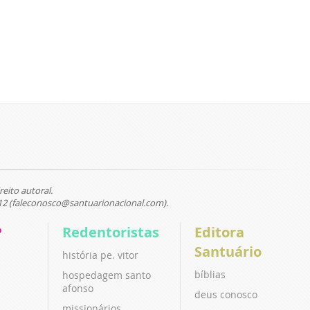
reito autoral.
12 (faleconosco@santuarionacional.com).
P
Redentoristas
Editora
Santuário
história pe. vitor
bíblias
hospedagem santo
afonso
deus conosco
missionários