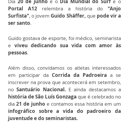
Dia
20 de junho
é o
Dia Mundial do Surf
e o
Portal A12
relembra a história do
"Anjo
Surfista"
, o jovem
Guido Shäffer,
que
pode vir a
ser santo
.
Guido gostava de esporte, foi médico, seminarista
e
viveu dedicando sua vida com amor às
pessoas
.
Além disso, convidamos os atletas interessados
em participar da
Corrida da Padroeira
a se
inscrever na prova que acontecerá em setembro,
no
Santuário Nacional.
E ainda destacamos a
história de São Luís Gonzaga
que é celebrado no
dia
21 de junho
e contamos essa história em um
infográfico sobre a vida do padroeiro da
juventude e do seminaristas.