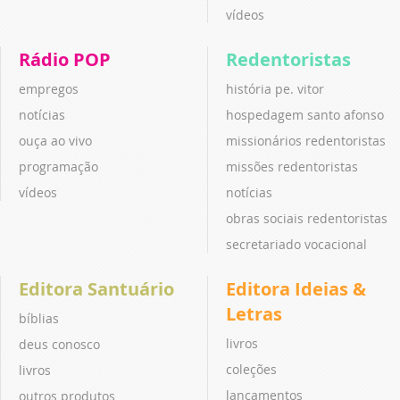
vídeos
Rádio POP
Redentoristas
empregos
história pe. vitor
notícias
hospedagem santo afonso
ouça ao vivo
missionários redentoristas
programação
missões redentoristas
vídeos
notícias
obras sociais redentoristas
secretariado vocacional
Editora Santuário
Editora Ideias &
Letras
bíblias
livros
deus conosco
coleções
livros
lançamentos
outros produtos