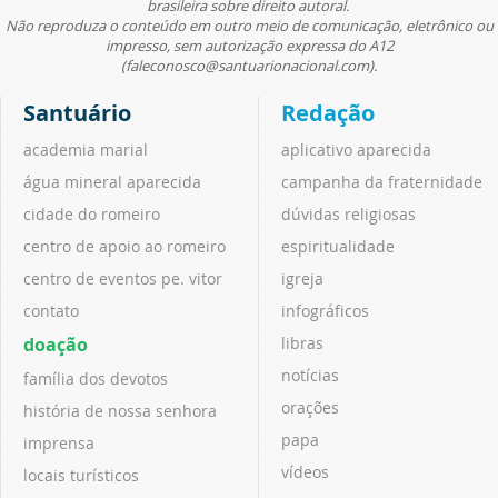
brasileira sobre direito autoral.
Não reproduza o conteúdo em outro meio de comunicação, eletrônico ou
impresso, sem autorização expressa do A12
(faleconosco@santuarionacional.com).
Santuário
Redação
academia marial
aplicativo aparecida
água mineral aparecida
campanha da fraternidade
cidade do romeiro
dúvidas religiosas
centro de apoio ao romeiro
espiritualidade
centro de eventos pe. vitor
igreja
contato
infográficos
doação
libras
notícias
família dos devotos
orações
história de nossa senhora
papa
imprensa
vídeos
locais turísticos