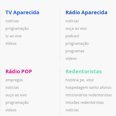
TV Aparecida
Rádio Aparecida
notícias
notícias
programação
ouça ao vivo
tv ao vivo
podcast
vídeos
programação
programas
vídeos
Rádio POP
Redentoristas
empregos
história pe. vitor
notícias
hospedagem santo afonso
ouça ao vivo
missionários redentoristas
programação
missões redentoristas
vídeos
notícias