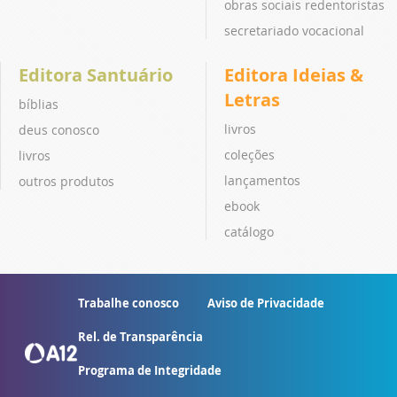
obras sociais redentoristas
secretariado vocacional
Editora Santuário
Editora Ideias &
Letras
bíblias
livros
deus conosco
coleções
livros
lançamentos
outros produtos
ebook
catálogo
Trabalhe conosco
Aviso de Privacidade
Rel. de Transparência
Programa de Integridade