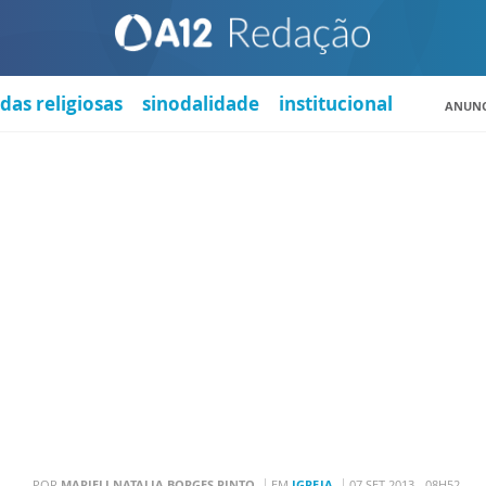
das religiosas
sinodalidade
institucional
ANUNC
POR
MARIELI NATALIA BORGES PINTO
EM
IGREJA
07 SET 2013 - 08H52