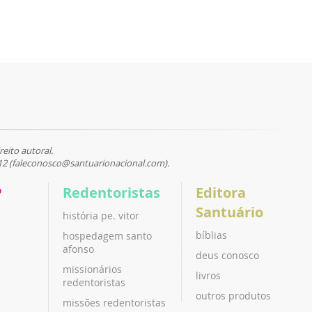
reito autoral.
12 (faleconosco@santuarionacional.com).
P
Redentoristas
Editora
Santuário
história pe. vitor
bíblias
hospedagem santo
afonso
deus conosco
missionários
livros
redentoristas
outros produtos
missões redentoristas