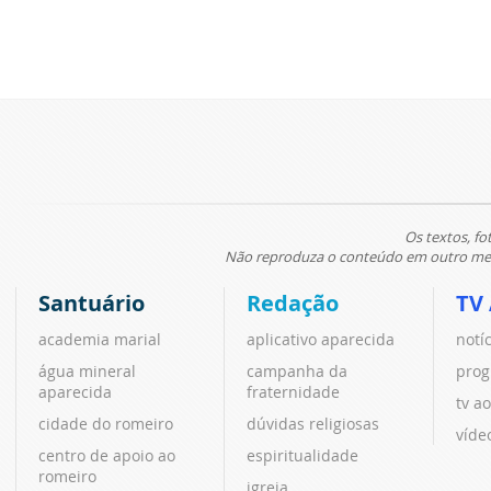
Os textos, fo
Não reproduza o conteúdo em outro meio
Santuário
Redação
TV
academia marial
aplicativo aparecida
notí
água mineral
campanha da
prog
aparecida
fraternidade
tv ao
cidade do romeiro
dúvidas religiosas
víde
centro de apoio ao
espiritualidade
romeiro
igreja