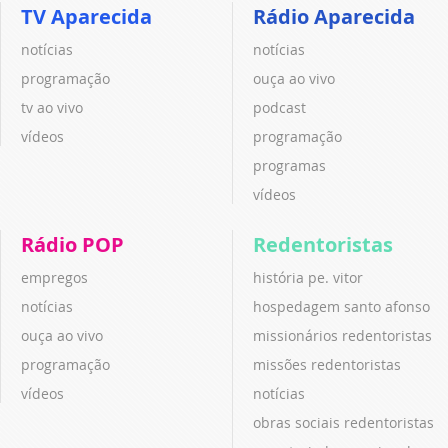
TV Aparecida
Rádio Aparecida
notícias
notícias
programação
ouça ao vivo
tv ao vivo
podcast
vídeos
programação
programas
vídeos
Rádio POP
Redentoristas
empregos
história pe. vitor
notícias
hospedagem santo afonso
ouça ao vivo
missionários redentoristas
programação
missões redentoristas
vídeos
notícias
obras sociais redentoristas