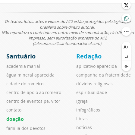
Os textos, fotos, artes e vídeos do A12 estão protegidos pela legislação
brasileira sobre direito autoral.
Não reproduza o conteúdo em outro meio de comunicação, eletrônico ou
impresso, sem autorização expressa do A12
(faleconosco@santuarionacional.com).
Santuário
Redação
academia marial
aplicativo aparecida
água mineral aparecida
campanha da fraternidade
cidade do romeiro
dúvidas religiosas
centro de apoio ao romeiro
espiritualidade
centro de eventos pe. vitor
igreja
contato
infográficos
doação
libras
notícias
família dos devotos