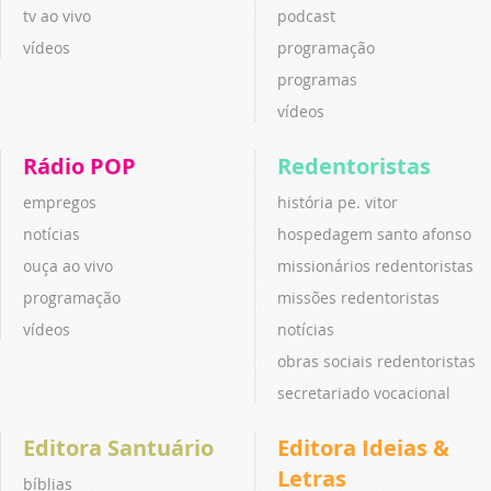
tv ao vivo
podcast
vídeos
programação
programas
vídeos
Rádio POP
Redentoristas
empregos
história pe. vitor
notícias
hospedagem santo afonso
ouça ao vivo
missionários redentoristas
programação
missões redentoristas
vídeos
notícias
obras sociais redentoristas
secretariado vocacional
Editora Santuário
Editora Ideias &
Letras
bíblias