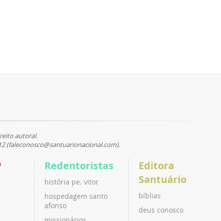
reito autoral.
12 (faleconosco@santuarionacional.com).
P
Redentoristas
Editora
Santuário
história pe. vitor
bíblias
hospedagem santo
afonso
deus conosco
missionários