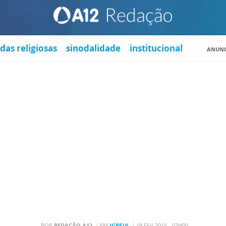
das religiosas
sinodalidade
institucional
ANUNC
POR
REDAÇÃO A12
EM
IGREJA
19 FEV 2015 - 07H00