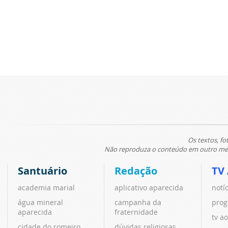
Os textos, fo
Não reproduza o conteúdo em outro meio
Santuário
Redação
TV
academia marial
aplicativo aparecida
notí
água mineral
campanha da
prog
aparecida
fraternidade
tv ao
cidade do romeiro
dúvidas religiosas