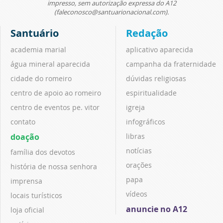
impresso, sem autorização expressa do A12
(faleconosco@santuarionacional.com).
Santuário
Redação
academia marial
aplicativo aparecida
água mineral aparecida
campanha da fraternidade
cidade do romeiro
dúvidas religiosas
centro de apoio ao romeiro
espiritualidade
centro de eventos pe. vitor
igreja
contato
infográficos
doação
libras
notícias
família dos devotos
orações
história de nossa senhora
papa
imprensa
vídeos
locais turísticos
anuncie no A12
loja oficial