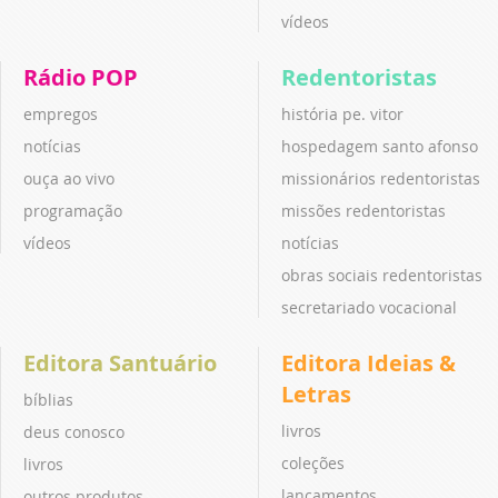
vídeos
Rádio POP
Redentoristas
empregos
história pe. vitor
notícias
hospedagem santo afonso
ouça ao vivo
missionários redentoristas
programação
missões redentoristas
vídeos
notícias
obras sociais redentoristas
secretariado vocacional
Editora Santuário
Editora Ideias &
Letras
bíblias
livros
deus conosco
coleções
livros
lançamentos
outros produtos