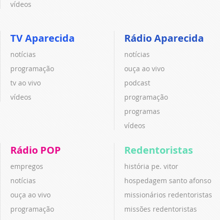
vídeos
TV Aparecida
Rádio Aparecida
notícias
notícias
programação
ouça ao vivo
tv ao vivo
podcast
vídeos
programação
programas
vídeos
Rádio POP
Redentoristas
empregos
história pe. vitor
notícias
hospedagem santo afonso
ouça ao vivo
missionários redentoristas
programação
missões redentoristas