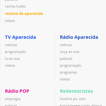
rainha hotéis
revista de aparecida
vídeos
TV Aparecida
Rádio Aparecida
notícias
notícias
programação
ouça ao vivo
tv ao vivo
podcast
vídeos
programação
programas
vídeos
Rádio POP
Redentoristas
empregos
história pe. vitor
notícias
hospedagem santo afonso