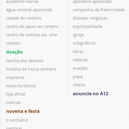
academia marial
aplicativo aparecida
água mineral aparecida
campanha da fraternidade
cidade do romeiro
dúvidas religiosas
centro de apoio ao romeiro
espiritualidade
centro de eventos pe. vitor
igreja
contato
infográficos
doação
libras
notícias
família dos devotos
orações
história de nossa senhora
papa
imprensa
vídeos
locais turísticos
anuncie no A12
loja oficial
notícias
novena e festa
o santuário
pastoral