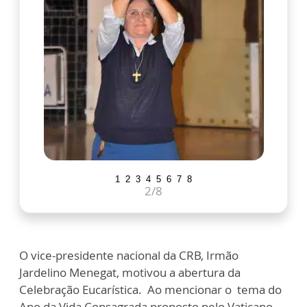
1
2
3
4
5
6
7
8
2
/8
O vice-presidente nacional da CRB, Irmão
Jardelino Menegat, motivou a abertura da
Celebração Eucarística. Ao mencionar o tema do
Ano da Vida Consagrada proposto pelo Vaticano,