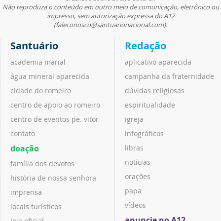
Não reproduza o conteúdo em outro meio de comunicação, eletrônico ou
impresso, sem autorização expressa do A12
(faleconosco@santuarionacional.com).
Santuário
Redação
academia marial
aplicativo aparecida
água mineral aparecida
campanha da fraternidade
cidade do romeiro
dúvidas religiosas
centro de apoio ao romeiro
espiritualidade
centro de eventos pe. vitor
igreja
contato
infográficos
doação
libras
notícias
família dos devotos
orações
história de nossa senhora
papa
imprensa
vídeos
locais turísticos
anuncie no A12
loja oficial