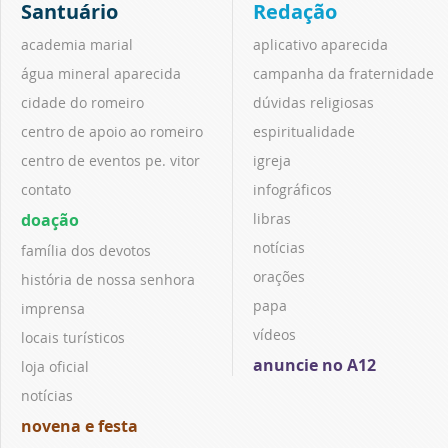
Santuário
Redação
academia marial
aplicativo aparecida
água mineral aparecida
campanha da fraternidade
cidade do romeiro
dúvidas religiosas
centro de apoio ao romeiro
espiritualidade
centro de eventos pe. vitor
igreja
contato
infográficos
doação
libras
notícias
família dos devotos
orações
história de nossa senhora
papa
imprensa
vídeos
locais turísticos
anuncie no A12
loja oficial
notícias
novena e festa