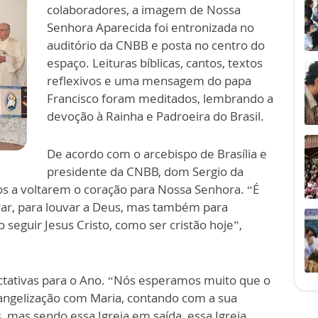
colaboradores, a imagem de Nossa
Senhora Aparecida foi entronizada no
auditório da CNBB e posta no centro do
espaço. Leituras bíblicas, cantos, textos
reflexivos e uma mensagem do papa
Francisco foram meditados, lembrando a
devoção à Rainha e Padroeira do Brasil.
De acordo com o arcebispo de Brasília e
presidente da CNBB, dom Sergio da
ros a voltarem o coração para Nossa Senhora. “É
ar, para louvar a Deus, mas também para
eguir Jesus Cristo, como ser cristão hoje”,
tativas para o Ano. “Nós esperamos muito que o
angelização com Maria, contando com a sua
 mas sendo essa Igreja em saída, essa Igreja