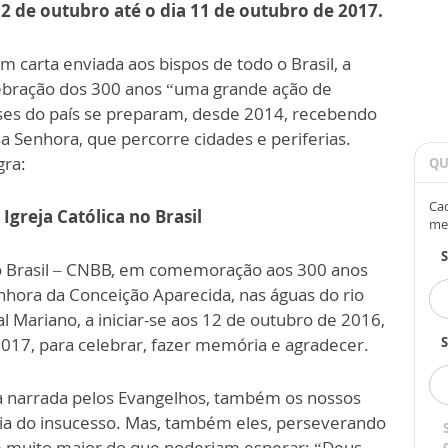
2 de outubro até o dia 11 de outubro de 2017.
m carta enviada aos bispos de todo o Brasil, a
lebração dos 300 anos “uma grande ação de
eses do país se preparam, desde 2014, recebendo
a Senhora, que percorre cidades e periferias.
gra:
QU
Cad
greja Católica no Brasil
me
do Brasil – CNBB, em comemoração aos 300 anos
ora da Conceição Aparecida, nas águas do rio
al Mariano, a iniciar-se aos 12 de outubro de 2016,
017, para celebrar, fazer memória e agradecer.
S
a narrada pelos Evangelhos, também os nossos
ia do insucesso. Mas, também eles, perseverando
 muito maior do que poderiam esperar: “Deus