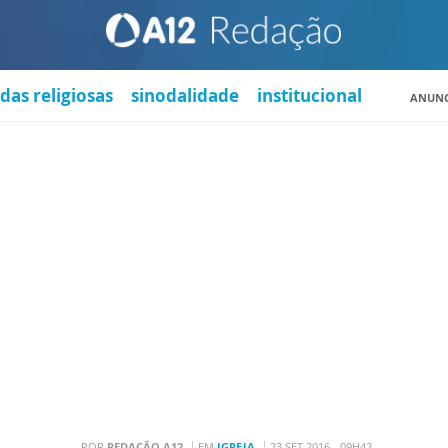
das religiosas
sinodalidade
institucional
ANUNC
POR
REDAÇÃO A12
EM
IGREJA
23 SET 2016 - 09H42