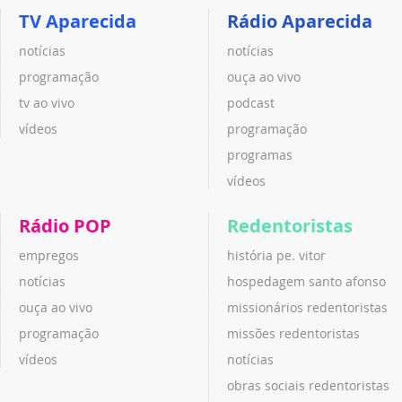
TV Aparecida
Rádio Aparecida
notícias
notícias
programação
ouça ao vivo
tv ao vivo
podcast
vídeos
programação
programas
vídeos
Rádio POP
Redentoristas
empregos
história pe. vitor
notícias
hospedagem santo afonso
ouça ao vivo
missionários redentoristas
programação
missões redentoristas
vídeos
notícias
obras sociais redentoristas