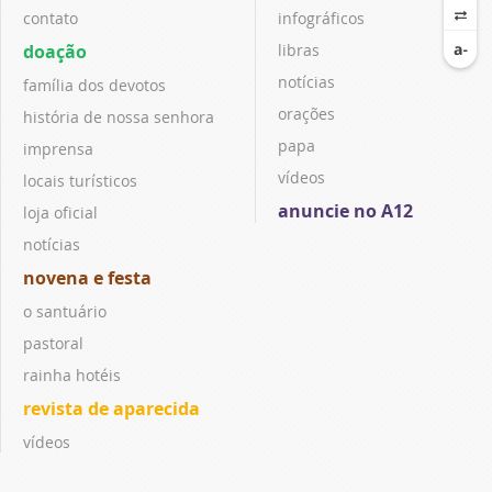
contato
infográficos
doação
libras
notícias
família dos devotos
orações
história de nossa senhora
papa
imprensa
vídeos
locais turísticos
anuncie no A12
loja oficial
notícias
novena e festa
o santuário
pastoral
rainha hotéis
revista de aparecida
vídeos