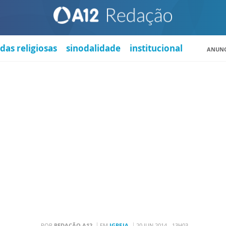
das religiosas
sinodalidade
institucional
ANUNC
POR
REDAÇÃO A12
EM
IGREJA
20 JUN 2014 - 13H03