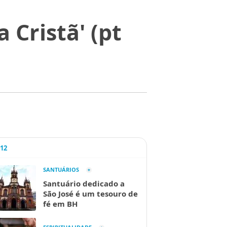
 Cristã' (pt
A12
SANTUÁRIOS
Santuário dedicado a
São José é um tesouro de
fé em BH