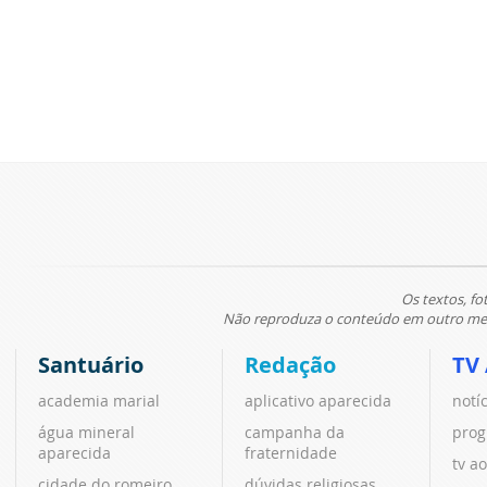
Os textos, fo
Não reproduza o conteúdo em outro meio
Santuário
Redação
TV
academia marial
aplicativo aparecida
notí
água mineral
campanha da
prog
aparecida
fraternidade
tv ao
cidade do romeiro
dúvidas religiosas