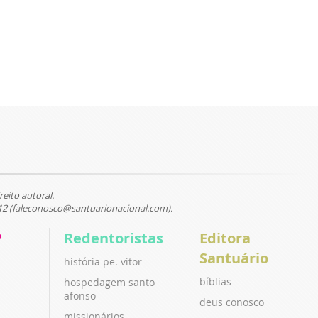
reito autoral.
12 (faleconosco@santuarionacional.com).
P
Redentoristas
Editora
Santuário
história pe. vitor
bíblias
hospedagem santo
afonso
deus conosco
missionários