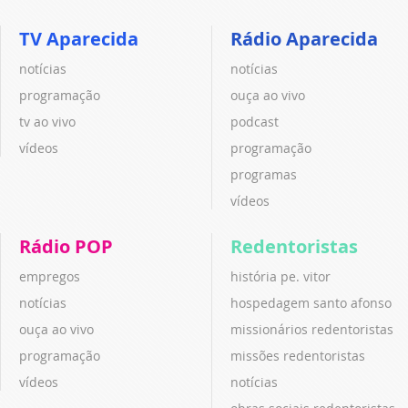
TV Aparecida
Rádio Aparecida
notícias
notícias
programação
ouça ao vivo
tv ao vivo
podcast
vídeos
programação
programas
vídeos
Rádio POP
Redentoristas
empregos
história pe. vitor
notícias
hospedagem santo afonso
ouça ao vivo
missionários redentoristas
programação
missões redentoristas
vídeos
notícias