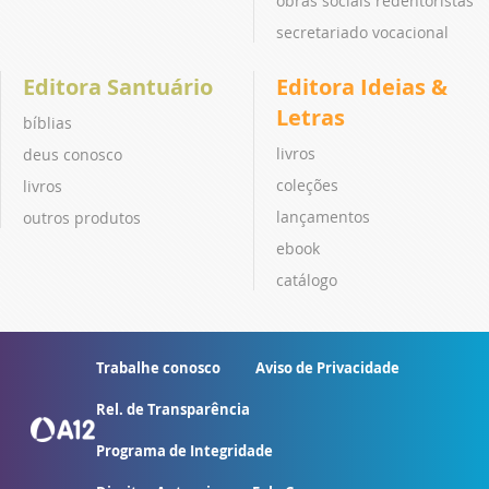
obras sociais redentoristas
secretariado vocacional
Editora Santuário
Editora Ideias &
Letras
bíblias
livros
deus conosco
coleções
livros
lançamentos
outros produtos
ebook
catálogo
Trabalhe conosco
Aviso de Privacidade
Rel. de Transparência
Programa de Integridade