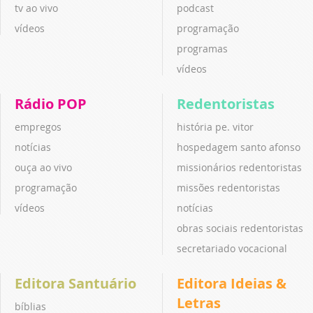
tv ao vivo
podcast
vídeos
programação
programas
vídeos
Rádio POP
Redentoristas
empregos
história pe. vitor
notícias
hospedagem santo afonso
ouça ao vivo
missionários redentoristas
programação
missões redentoristas
vídeos
notícias
obras sociais redentoristas
secretariado vocacional
Editora Santuário
Editora Ideias &
Letras
bíblias