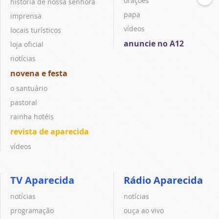
orações
história de nossa senhora
papa
imprensa
vídeos
locais turísticos
anuncie no A12
loja oficial
notícias
novena e festa
o santuário
pastoral
rainha hotéis
revista de aparecida
vídeos
TV Aparecida
Rádio Aparecida
notícias
notícias
programação
ouça ao vivo