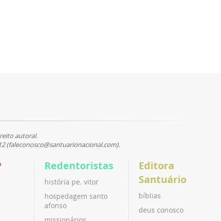
reito autoral.
12 (faleconosco@santuarionacional.com).
P
Redentoristas
Editora
Santuário
história pe. vitor
bíblias
hospedagem santo
afonso
deus conosco
missionários