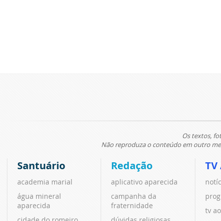
Os textos, fo
Não reproduza o conteúdo em outro meio
Santuário
Redação
TV
academia marial
aplicativo aparecida
notí
água mineral
campanha da
prog
aparecida
fraternidade
tv ao
cidade do romeiro
dúvidas religiosas