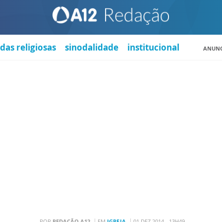
das religiosas
sinodalidade
institucional
ANUNC
POR
REDAÇÃO A12
EM
IGREJA
01 DEZ 2014 - 13H49