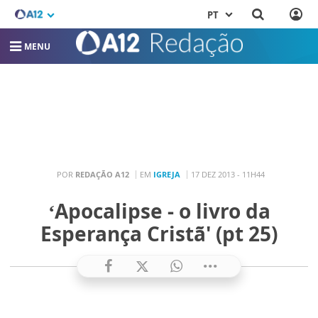
PT
MENU
POR
REDAÇÃO A12
EM
IGREJA
17 DEZ 2013 - 11H44
‘Apocalipse - o livro da
Esperança Cristã' (pt 25)