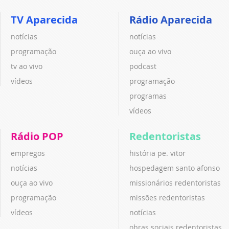
TV Aparecida
Rádio Aparecida
notícias
notícias
programação
ouça ao vivo
tv ao vivo
podcast
vídeos
programação
programas
vídeos
Rádio POP
Redentoristas
empregos
história pe. vitor
notícias
hospedagem santo afonso
ouça ao vivo
missionários redentoristas
programação
missões redentoristas
vídeos
notícias
obras sociais redentoristas