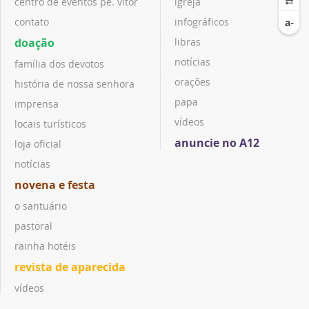
centro de eventos pe. vitor
igreja
contato
infográficos
doação
libras
notícias
família dos devotos
orações
história de nossa senhora
papa
imprensa
vídeos
locais turísticos
anuncie no A12
loja oficial
notícias
novena e festa
o santuário
pastoral
rainha hotéis
revista de aparecida
vídeos