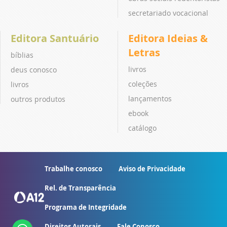
secretariado vocacional
Editora Santuário
Editora Ideias &
Letras
bíblias
livros
deus conosco
coleções
livros
lançamentos
outros produtos
ebook
catálogo
Trabalhe conosco
Aviso de Privacidade
Rel. de Transparência
Programa de Integridade
Direitos Autorais
Fale Conosco