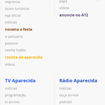
papa
imprensa
vídeos
locais turísticos
anuncie no A12
loja oficial
notícias
novena e festa
o santuário
pastoral
rainha hotéis
revista de aparecida
vídeos
TV Aparecida
Rádio Aparecida
notícias
notícias
programação
ouça ao vivo
tv ao vivo
podcast