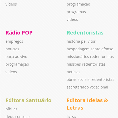
vídeos
programação
programas
vídeos
Rádio POP
Redentoristas
empregos
história pe. vitor
notícias
hospedagem santo afonso
ouça ao vivo
missionários redentoristas
programação
missões redentoristas
vídeos
notícias
obras sociais redentoristas
secretariado vocacional
Editora Santuário
Editora Ideias &
Letras
bíblias
livros
deus conosco