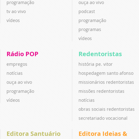
programação
ouça ao vivo
tv ao vivo
podcast
vídeos
programação
programas
vídeos
Rádio POP
Redentoristas
empregos
história pe. vitor
notícias
hospedagem santo afonso
ouça ao vivo
missionários redentoristas
programação
missões redentoristas
vídeos
notícias
obras sociais redentoristas
secretariado vocacional
Editora Santuário
Editora Ideias &