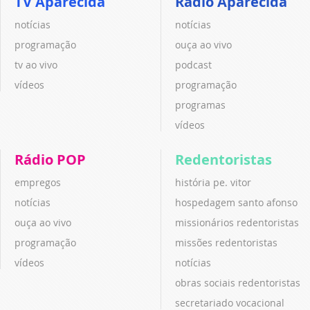
TV Aparecida
Rádio Aparecida
notícias
notícias
programação
ouça ao vivo
tv ao vivo
podcast
vídeos
programação
programas
vídeos
Rádio POP
Redentoristas
empregos
história pe. vitor
notícias
hospedagem santo afonso
ouça ao vivo
missionários redentoristas
programação
missões redentoristas
vídeos
notícias
obras sociais redentoristas
secretariado vocacional