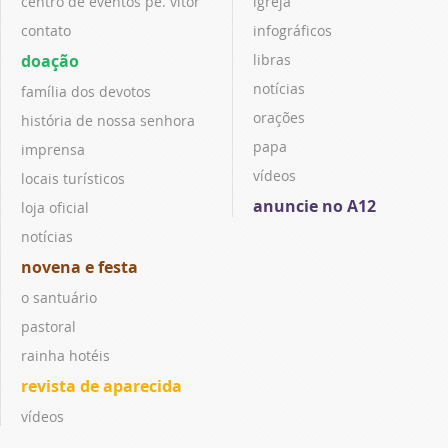
centro de eventos pe. vitor
igreja
contato
infográficos
doação
libras
notícias
família dos devotos
orações
história de nossa senhora
papa
imprensa
vídeos
locais turísticos
anuncie no A12
loja oficial
notícias
novena e festa
o santuário
pastoral
rainha hotéis
revista de aparecida
vídeos