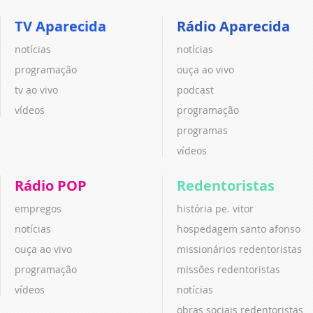
TV Aparecida
Rádio Aparecida
notícias
notícias
programação
ouça ao vivo
tv ao vivo
podcast
vídeos
programação
programas
vídeos
Rádio POP
Redentoristas
empregos
história pe. vitor
notícias
hospedagem santo afonso
ouça ao vivo
missionários redentoristas
programação
missões redentoristas
vídeos
notícias
obras sociais redentoristas