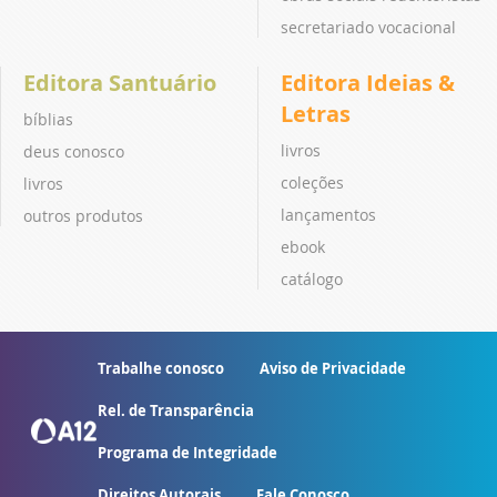
secretariado vocacional
Editora Santuário
Editora Ideias &
Letras
bíblias
livros
deus conosco
coleções
livros
lançamentos
outros produtos
ebook
catálogo
Trabalhe conosco
Aviso de Privacidade
Rel. de Transparência
Programa de Integridade
Direitos Autorais
Fale Conosco