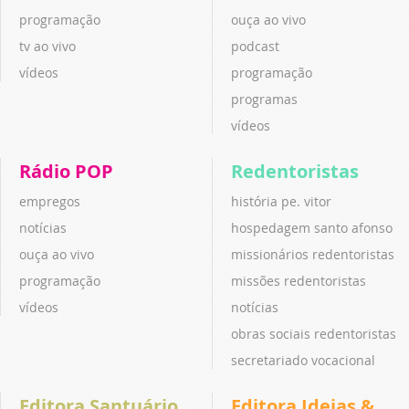
programação
ouça ao vivo
tv ao vivo
podcast
vídeos
programação
programas
vídeos
Rádio POP
Redentoristas
empregos
história pe. vitor
notícias
hospedagem santo afonso
ouça ao vivo
missionários redentoristas
programação
missões redentoristas
vídeos
notícias
obras sociais redentoristas
secretariado vocacional
Editora Santuário
Editora Ideias &