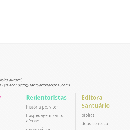
reito autoral.
12 (faleconosco@santuarionacional.com).
P
Redentoristas
Editora
Santuário
história pe. vitor
bíblias
hospedagem santo
afonso
deus conosco
missionários