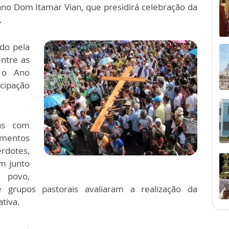
ano Dom Itamar Vian, que presidirá celebração da
.
ado pela
ntre as
 o Ano
icipação
as com
mentos
dotes,
m junto
 povo,
e grupos pastorais avaliaram a realização da
tiva.