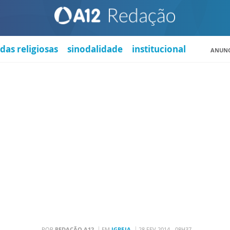
das religiosas
sinodalidade
institucional
ANUNC
POR
REDAÇÃO A12
EM
IGREJA
28 FEV 2014 - 08H37