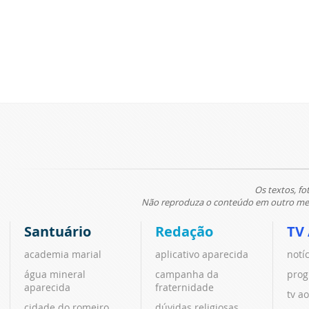
Os textos, fo
Não reproduza o conteúdo em outro meio
Santuário
Redação
TV
academia marial
aplicativo aparecida
notí
água mineral
campanha da
prog
aparecida
fraternidade
tv ao
cidade do romeiro
dúvidas religiosas