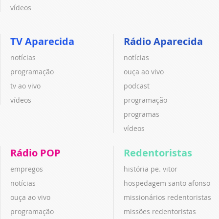
vídeos
TV Aparecida
Rádio Aparecida
notícias
notícias
programação
ouça ao vivo
tv ao vivo
podcast
vídeos
programação
programas
vídeos
Rádio POP
Redentoristas
empregos
história pe. vitor
notícias
hospedagem santo afonso
ouça ao vivo
missionários redentoristas
programação
missões redentoristas