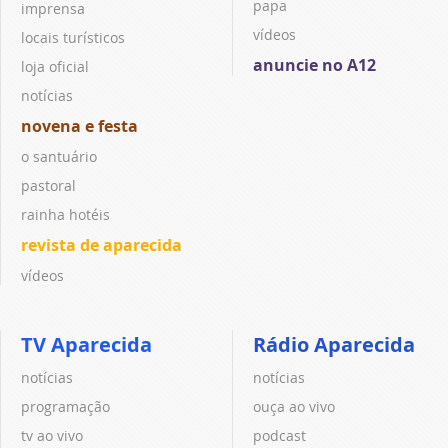
papa
imprensa
vídeos
locais turísticos
anuncie no A12
loja oficial
notícias
novena e festa
o santuário
pastoral
rainha hotéis
revista de aparecida
vídeos
TV Aparecida
Rádio Aparecida
notícias
notícias
programação
ouça ao vivo
tv ao vivo
podcast