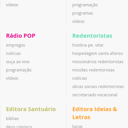
vídeos
programação
programas
vídeos
Rádio POP
Redentoristas
empregos
história pe. vitor
notícias
hospedagem santo afonso
ouça ao vivo
missionários redentoristas
programação
missões redentoristas
vídeos
notícias
obras sociais redentoristas
secretariado vocacional
Editora Santuário
Editora Ideias &
Letras
bíblias
livros
deus conosco