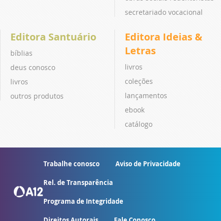
secretariado vocacional
Editora Santuário
Editora Ideias &
Letras
bíblias
livros
deus conosco
coleções
livros
lançamentos
outros produtos
ebook
catálogo
Trabalhe conosco
Aviso de Privacidade
Rel. de Transparência
Programa de Integridade
Direitos Autorais
Fale Conosco