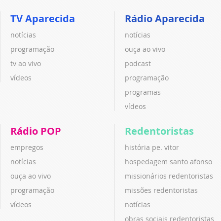
TV Aparecida
Rádio Aparecida
notícias
notícias
programação
ouça ao vivo
tv ao vivo
podcast
vídeos
programação
programas
vídeos
Rádio POP
Redentoristas
empregos
história pe. vitor
notícias
hospedagem santo afonso
ouça ao vivo
missionários redentoristas
programação
missões redentoristas
vídeos
notícias
obras sociais redentoristas