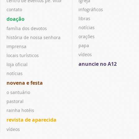
centro de eventos pe. vitor
igreja
contato
infográficos
doação
libras
notícias
família dos devotos
orações
história de nossa senhora
papa
imprensa
vídeos
locais turísticos
anuncie no A12
loja oficial
notícias
novena e festa
o santuário
pastoral
rainha hotéis
revista de aparecida
vídeos