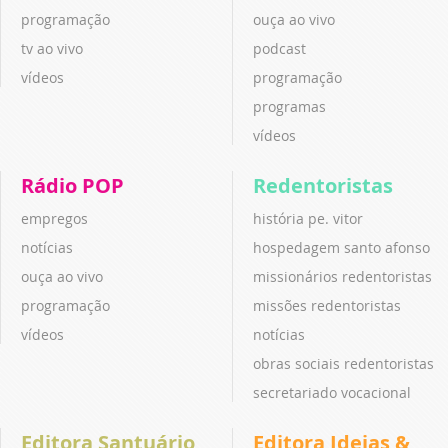
programação
ouça ao vivo
tv ao vivo
podcast
vídeos
programação
programas
vídeos
Rádio POP
Redentoristas
empregos
história pe. vitor
notícias
hospedagem santo afonso
ouça ao vivo
missionários redentoristas
programação
missões redentoristas
vídeos
notícias
obras sociais redentoristas
secretariado vocacional
Editora Santuário
Editora Ideias &