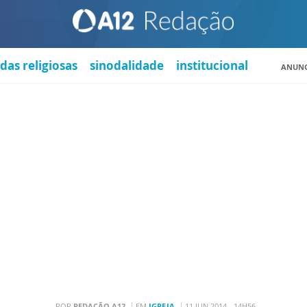
das religiosas
sinodalidade
institucional
ANUNC
POR
REDAÇÃO A12
EM
IGREJA
11 JUN 2014 - 14H56