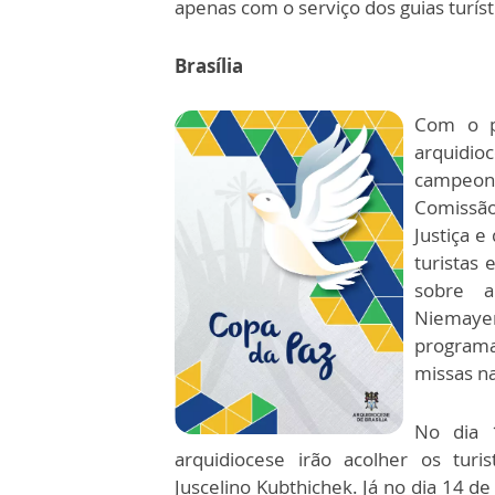
apenas com o serviço dos guias turíst
Brasília
Com o p
arquidio
campeonat
Comissão 
Justiça e
turistas
sobre a
Niemaye
programa
missas na
No dia 
arquidiocese irão acolher os turi
Juscelino Kubthichek. Já no dia 14 de 