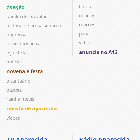
doação
libras
notícias
família dos devotos
orações
história de nossa senhora
papa
imprensa
vídeos
locais turísticos
anuncie no A12
loja oficial
notícias
novena e festa
o santuário
pastoral
rainha hotéis
revista de aparecida
vídeos
TV Aparecida
Rádio Aparecida