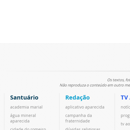
Os textos, fo
Não reproduza o conteúdo em outro meio
Santuário
Redação
TV
academia marial
aplicativo aparecida
notí
água mineral
campanha da
prog
aparecida
fraternidade
tv ao
cidade do romeiro
dúvidas religiosas