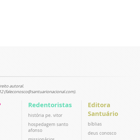
reito autoral.
12 (faleconosco@santuarionacional.com).
P
Redentoristas
Editora
Santuário
história pe. vitor
bíblias
hospedagem santo
afonso
deus conosco
missionários