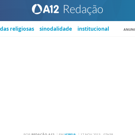
das religiosas
sinodalidade
institucional
ANUNC
POR
REDAÇÃO A12
EM
IGREJA
17 NOV 2013 - 07H38