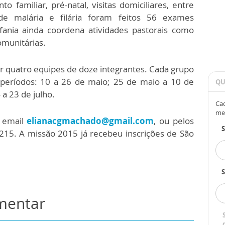
o familiar, pré-natal, visitas domiciliares, entre
de malária e filária foram feitos 56 exames
fania ainda coordena atividades pastorais como
omunitárias.
 quatro equipes de doze integrantes. Cada grupo
períodos: 10 a 26 de maio; 25 de maio a 10 de
QU
 a 23 de julho.
Cad
me
o email
elianacgmachado@gmail.com
, ou pelos
215. A missão 2015 já recebeu inscrições de São
S
omentar