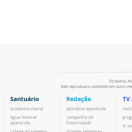
Os textos, fo
Não reproduza o conteúdo em outro meio
Santuário
Redação
TV
academia marial
aplicativo aparecida
notí
água mineral
campanha da
prog
aparecida
fraternidade
tv ao
cidade do romeiro
dúvidas religiosas