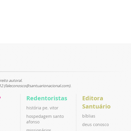
reito autoral.
12 (faleconosco@santuarionacional.com).
P
Redentoristas
Editora
Santuário
história pe. vitor
bíblias
hospedagem santo
afonso
deus conosco
missionários