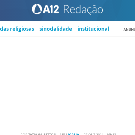
das religiosas
sinodalidade
institucional
ANUNC
POR
TATIANA BETTONI
EM
IGREJA
27 OUT 2014 - 16H13