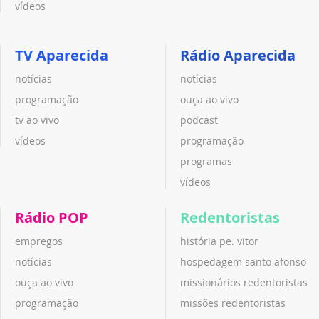
vídeos
TV Aparecida
Rádio Aparecida
notícias
notícias
programação
ouça ao vivo
tv ao vivo
podcast
vídeos
programação
programas
vídeos
Rádio POP
Redentoristas
empregos
história pe. vitor
notícias
hospedagem santo afonso
ouça ao vivo
missionários redentoristas
programação
missões redentoristas