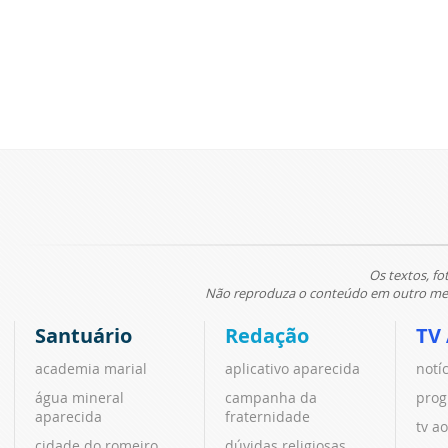
Os textos, fo
Não reproduza o conteúdo em outro meio
Santuário
Redação
TV
academia marial
aplicativo aparecida
notí
água mineral
campanha da
prog
aparecida
fraternidade
tv ao
cidade do romeiro
dúvidas religiosas