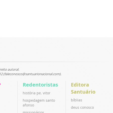
reito autoral.
12 (faleconosco@santuarionacional.com).
P
Redentoristas
Editora
Santuário
história pe. vitor
bíblias
hospedagem santo
afonso
deus conosco
missionários