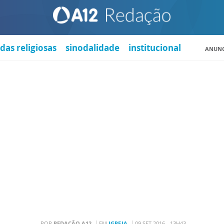
das religiosas
sinodalidade
institucional
ANUNC
POR
REDAÇÃO A12
EM
IGREJA
09 SET 2016 - 13H43