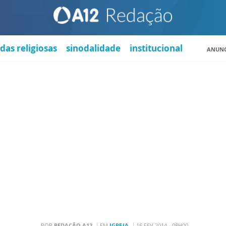
das religiosas
sinodalidade
institucional
ANUNC
POR
REDAÇÃO A12
EM
IGREJA
16 FEV 2014 - 08H00