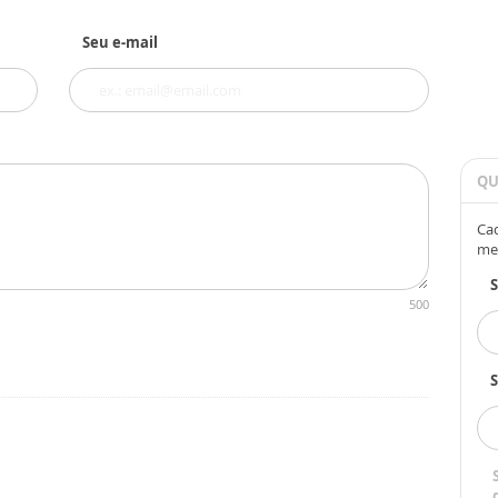
Seu e-mail
QU
Cad
me
500
S