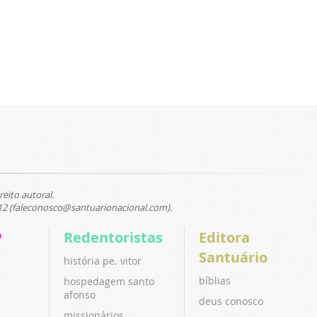
reito autoral.
12 (faleconosco@santuarionacional.com).
P
Redentoristas
Editora
Santuário
história pe. vitor
bíblias
hospedagem santo
afonso
deus conosco
missionários