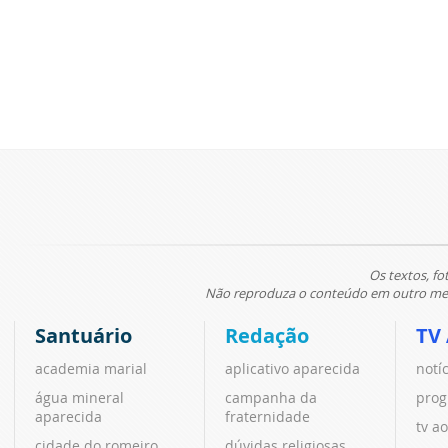
Os textos, fo
Não reproduza o conteúdo em outro meio
Santuário
Redação
TV
academia marial
aplicativo aparecida
notí
água mineral
campanha da
prog
aparecida
fraternidade
tv ao
cidade do romeiro
dúvidas religiosas