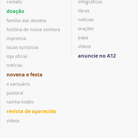
contato
infográficos
doação
libras
notícias
família dos devotos
orações
história de nossa senhora
papa
imprensa
vídeos
locais turísticos
anuncie no A12
loja oficial
notícias
novena e festa
o santuário
pastoral
rainha hotéis
revista de aparecida
vídeos