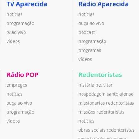
TV Aparecida
Rádio Aparecida
notícias
notícias
programação
ouça ao vivo
tv ao vivo
podcast
vídeos
programação
programas
vídeos
Rádio POP
Redentoristas
empregos
história pe. vitor
notícias
hospedagem santo afonso
ouça ao vivo
missionários redentoristas
programação
missões redentoristas
vídeos
notícias
obras sociais redentoristas
secretariado vocacional