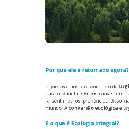
Por que ele é retomado agora?
É que vivemos um momento de
urgê
para o planeta. Ou nos convertemos
Já sentimos os prenúncios disso n
mundo. A
conversão ecológica
é ur
E o que é
Ecologia Integral
?