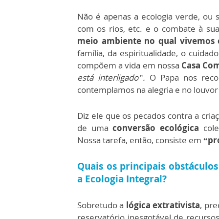
Não é apenas a ecologia verde, ou s
com os rios, etc. e o combate à s
meio ambiente no qual vivemos 
família, da espiritualidade, o cuida
compõem a vida em nossa
Casa C
está interligado”.
O Papa nos reco
contemplamos na alegria e no louvor
Diz ele que os pecados contra a cria
de uma
conversão ecológica
cole
Nossa tarefa, então, consiste em
“pr
Quais os principais obstáculo
a
Ecologia Integral
?
Sobretudo a
lógica extrativista
, pr
reservatório inesgotável de recursos