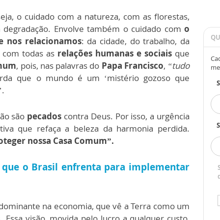
eja, o cuidado com a natureza, com as florestas,
ua degradação. Envolve também o cuidado com
o
QU
e nos relacionamos
: da cidade, do trabalho, da
do com todas as
relações humanas e sociais
que
Cad
omum
, pois, nas palavras do
Papa Francisco
,
“tudo
me
rda que o mundo é um ‘mistério gozoso que
’.
ção são
pecados
contra Deus. Por isso, a urgência
S
tiva que refaça a beleza da harmonia perdida.
oteger nossa Casa Comum”.
s que o Brasil enfrenta para implementar
edominante na economia, que vê a Terra como um
. Essa visão, movida pelo lucro a qualquer custo,