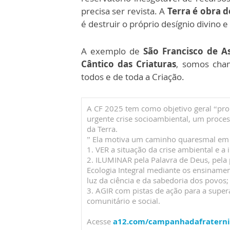
precisa ser revista. A
Terra é obra 
é destruir o próprio desígnio divino e
A exemplo de
São Francisco de As
Cântico das Criaturas
, somos cham
todos e de toda a Criação.
A CF 2025 tem como objetivo geral “pr
urgente crise socioambiental, um proces
da Terra.
” Ela motiva um caminho quaresmal em t
1. VER a situação da crise ambiental e a
2. ILUMINAR pela Palavra de Deus, pela 
Ecologia Integral mediante os ensinament
luz da ciência e da sabedoria dos povos;
3. AGIR com pistas de ação para a supera
comunitário e social.
Acesse
a12.com/campanhadafratern