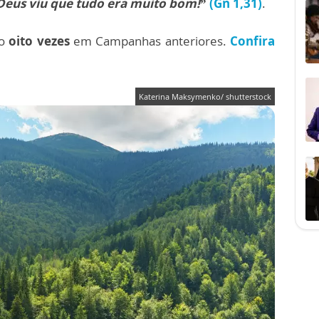
Deus viu que tudo era muito bom!
”
(Gn 1,31)
.
do
oito vezes
em Campanhas anteriores.
Confira
Katerina Maksymenko/ shutterstock