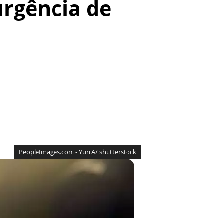
rgência de
PeopleImages.com - Yuri A/ shutterstock