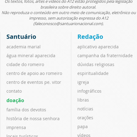
Os textos, fotos, artes e vídeos do A12 estão protegidos pela legislação
brasileira sobre direito autoral.
Não reproduza o conteúdo em outro meio de comunicação, eletrônico ou
impresso, sem autorização expressa do A12
(faleconosco@santuarionacional.com).
Santuário
Redação
academia marial
aplicativo aparecida
água mineral aparecida
campanha da fraternidade
cidade do romeiro
dúvidas religiosas
centro de apoio ao romeiro
espiritualidade
centro de eventos pe. vitor
igreja
contato
infográficos
doação
libras
notícias
família dos devotos
orações
história de nossa senhora
papa
imprensa
vídeos
locais turísticos