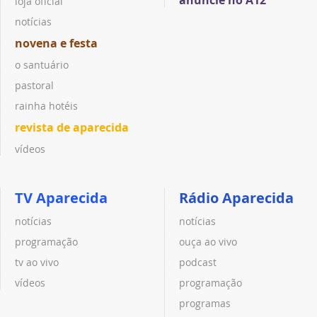
anuncie no A12
loja oficial
notícias
novena e festa
o santuário
pastoral
rainha hotéis
revista de aparecida
vídeos
TV Aparecida
Rádio Aparecida
notícias
notícias
programação
ouça ao vivo
tv ao vivo
podcast
vídeos
programação
programas